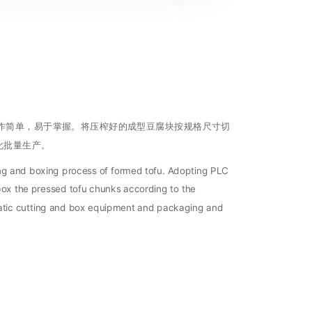
操作简单，易于掌握。将压榨好的成型豆腐块按规格尺寸切
化批量生产。
ing and boxing process of formed tofu. Adopting PLC
box the pressed tofu chunks according to the
matic cutting and box equipment and packaging and